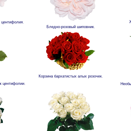
 центифолия.
Бледно-розовый шиповник.
Корзина бархатистых алых розочек.
к центифолии.
Необы