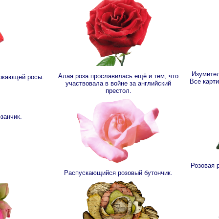
Изумител
Алая роза прославилась ещё и тем, что
еркающей росы.
Все карт
участвовала в войне за английский
престол.
занчик.
Розовая 
Распускающийся розовый бутончик.