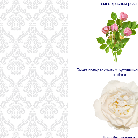
Темно-красный розан
Букет полураскрытых бутончико
стеблях.
Роза-белоснежка.