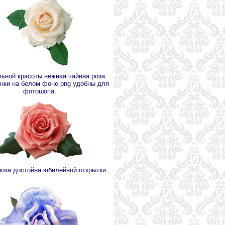
ьной красоты нежная чайная роза.
инки на белом фоне png удобны для
фотошопа.
роза достойна юбилейной открытки.