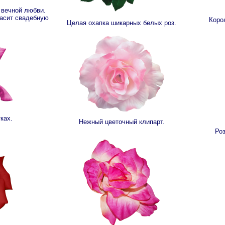
в вечной любви.
расит свадебную
Коро
Целая охапка шикарных белых роз.
ках.
Нежный цветочный клипарт.
Роз