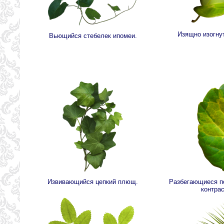
Изящно изогну
Вьющийся стебелек ипомеи.
Извивающийся цепкий плющ.
Разбегающиеся п
контра