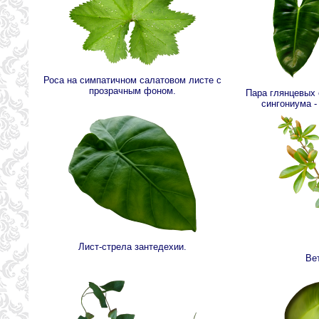
Роса на симпатичном салатовом листе с
прозрачным фоном.
Пара глянцевых
сингониума -
Лист-стрела зантедехии.
Вет