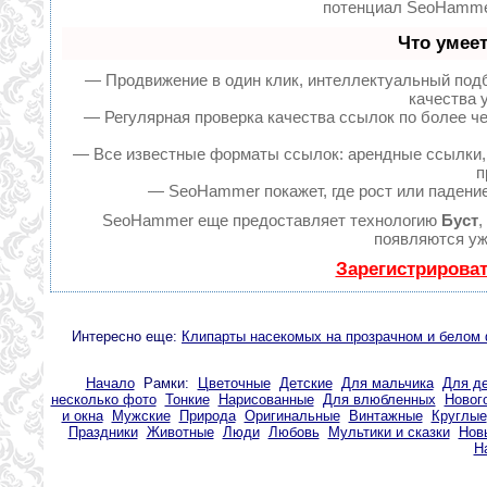
потенциал SeoHammer
Что умее
— Продвижение в один клик, интеллектуальный подб
качества 
— Регулярная проверка качества ссылок по более ч
— Все известные форматы ссылок: арендные ссылки, 
п
— SeoHammer покажет, где рост или падение
SeoHammer еще предоставляет технологию
Буст
,
появляются уж
Зарегистрирова
Интересно еще:
Клипарты насекомых на прозрачном и белом
Начало
Рамки:
Цветочные
Детские
Для мальчика
Для д
несколько фото
Тонкие
Нарисованные
Для влюбленных
Новог
и окна
Мужские
Природа
Оригинальные
Винтажные
Круглые
Праздники
Животные
Люди
Любовь
Мультики и сказки
Нов
Н