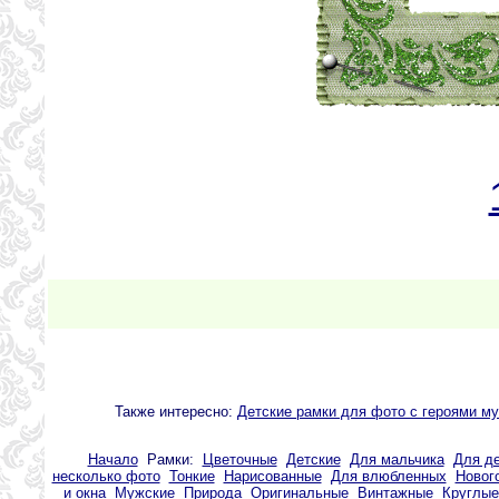
Также интересно:
Детские рамки для фото с героями му
Начало
Рамки:
Цветочные
Детские
Для мальчика
Для д
несколько фото
Тонкие
Нарисованные
Для влюбленных
Новог
и окна
Мужские
Природа
Оригинальные
Винтажные
Круглые